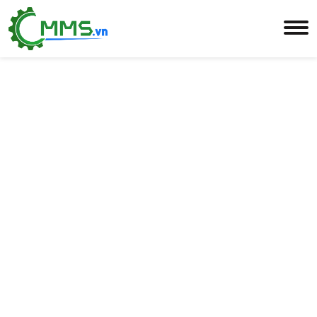
Nơi làm việc tốt nhất
dành cho "Workiters"
Chúng tôi luôn tìm